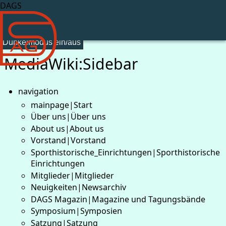
DAGS
Dunkelmodus ein/aus
MediaWiki
:
Sidebar
navigation
mainpage|Start
Über uns|Über uns
About us|About us
Vorstand|Vorstand
Sporthistorische_Einrichtungen|Sporthistorische
Einrichtungen
Mitglieder|Mitglieder
Neuigkeiten|Newsarchiv
DAGS Magazin|Magazine und Tagungsbände
Symposium|Symposien
Satzung|Satzung